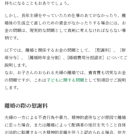
持ちになることもおありでしょう。
しかし、長年主婦をやっていたため仕事のあてがなかったり、離
婚後の生活立て直しのための資金がなかったりする場合には、お
金の問題は、現実的な問題として真剣に考えなければならない事
柄です。
以下では、離婚と関係するお金の問題として、［慰謝料］、［財
産分与］、［離婚時年金分割］、[婚姻費用分担請求］についてご
説明します。
なお、お子さんのおられる夫婦の離婚では、養育費も切実なお金
の問題ですが、これは
子どもに関する問題
として別項目でご説明
します。
離婚の際の慰謝料
夫婦の一方による不貞行為や暴力、精神的虐待などが原因で離婚
に至った場合、または離婚によって配偶者の地位を失うこと自体
が法的に賠償するべき精神的苦痛を伴うと認められる場合、他方