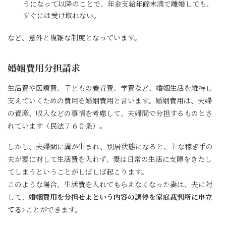
うになって以降のことで、年金支給年齢未満で離婚しても、
すぐには受け取れない。
など、意外と複雑な制度となっています。
婚姻費用分担請求
生活費や医療費、子どもの養育費、学費など、婚姻生活を維持し
支えていくための費用を婚姻費用と言います。婚姻費用は、夫婦
の資産、収入などの事情を考慮して、夫婦間で分担するものとさ
れています（民法７６０条）。
しかし、夫婦間に溝が生まれ、別居状態になると、主な稼ぎ手の
夫が妻に対して生活費を入れず、妻は日常の生活に支障をきたし
てしまうということがしばしば起こります。
このような場合、生活費を入れてもらえなくなった妻は、夫に対
して、
婚姻費用を分担せよという内容の調停を家庭裁判所に申立
てる
>ことができます。